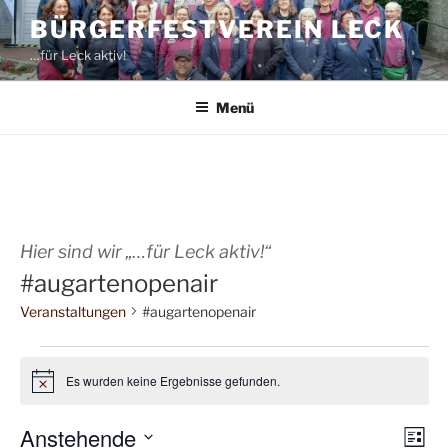
Zum
BÜRGERFESTVEREIN LECK
Inhalt
…für Leck aktiv!
springen
Menü
Hier sind wir „…für Leck aktiv!“
#augartenopenair
Veranstaltungen
#augartenopenair
Veranstaltungen
Es wurden keine Ergebnisse gefunden.
H
i
n
Anstehende
A
V
w
L