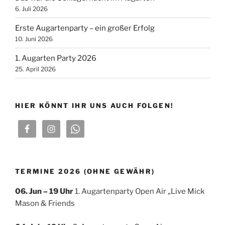
t
i
6. Juli 2026
e
o
Erste Augartenparty – ein großer Erfolg
n
n
10. Juni 2026
-
N
1. Augarten Party 2026
a
25. April 2026
v
i
HIER KÖNNT IHR UNS AUCH FOLGEN!
g
a
t
i
o
n
TERMINE 2026 (OHNE GEWÄHR)
06. Jun – 19 Uhr
1. Augartenparty Open Air „Live Mick
Mason & Friends