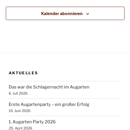
Veransta
n
-
N
Kalender abonnieren
a
v
i
g
a
t
i
o
AKTUELLES
n
Das war die Schlagernacht im Augarten
6. Juli 2026
Erste Augartenparty – ein großer Erfolg
10. Juni 2026
1. Augarten Party 2026
25. April 2026