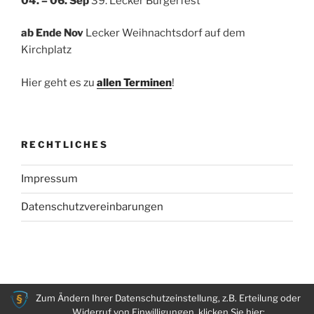
04. – 06. Sep
39. Lecker Bürgerfest
ab Ende Nov
Lecker Weihnachtsdorf auf dem
Kirchplatz
Hier geht es zu
allen Terminen
!
RECHTLICHES
Impressum
Datenschutzvereinbarungen
Datenschutzvereinbarungen
Stolz präsentiert von
Zum Ändern Ihrer Datenschutzeinstellung, z.B. Erteilung oder
WordPress
Widerruf von Einwilligungen, klicken Sie hier: