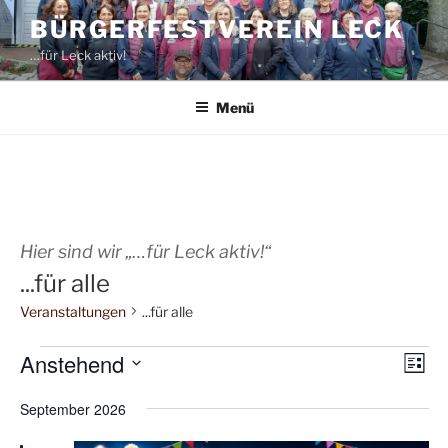
Zum
BÜRGERFESTVEREIN LECK
Inhalt
…für Leck aktiv!
springen
Menü
Hier sind wir „…für Leck aktiv!“
...für alle
Veranstaltungen
...für alle
Veranstaltungen
Anstehend
A
V
L
e
n
i
D
s
September 2026
r
a
s
t
a
t
i
e