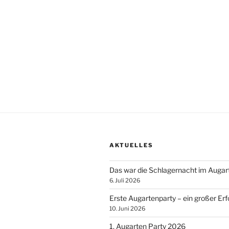
n
.
AKTUELLES
Das war die Schlagernacht im Augar
6. Juli 2026
Erste Augartenparty – ein großer Erf
10. Juni 2026
1. Augarten Party 2026