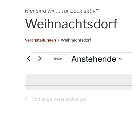
Hier sind wir „…für Leck aktiv!“
Weihnachtsdorf
Veranstaltungen
Weihnachtsdorf
Anstehende
Veranstaltungen
Heute
D
a
t
u
m
Vorherige
Veranstaltungen
w
ä
h
l
e