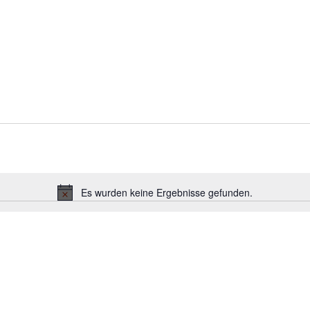
Es wurden keine Ergebnisse gefunden.
H
i
n
w
e
i
s