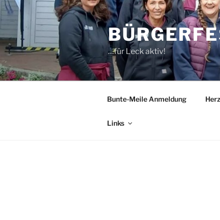
Zum
Inhalt
BÜRGERFE
springen
…für Leck aktiv!
Bunte-Meile Anmeldung
Her
Links