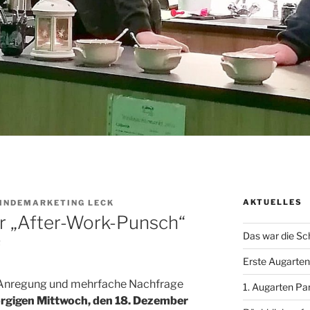
AKTUELLES
INDEMARKETING LECK
er „After-Work-Punsch“
Das war die Sc
f
Erste Augartenp
f Anregung und mehrfache Nachfrage
1. Augarten Pa
gigen Mittwoch, den 18. Dezember