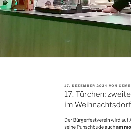
VERÖFFENTLICHT
17. DEZEMBER 2024
VON
GEME
AM
17. Türchen: zweit
im Weihnachtsdor
Der Bürgerfestverein wird au
seine Punschbude auch
am mor