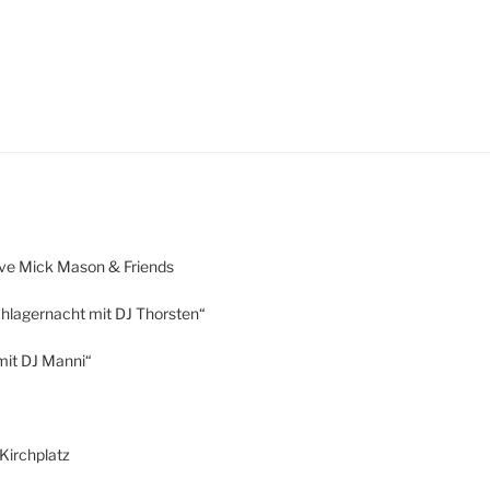
ive Mick Mason & Friends
chlagernacht mit DJ Thorsten“
mit DJ Manni“
Kirchplatz