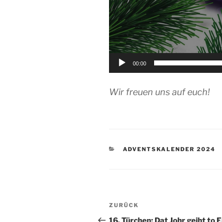
00:00
Wir freuen uns auf euch!
KATEGORIEN
ADVENTSKALENDER 2024
Beitragsnavigation
Vorheriger
ZURÜCK
Beitrag
16. Türchen: Dat Johr geiht to 