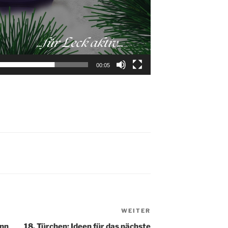
00:05
WEITER
Nächster
Beitrag
Enn
18. Türchen: Ideen für das nächste