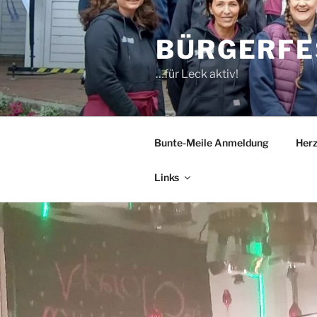
Zum
Inhalt
BÜRGERFE
springen
…für Leck aktiv!
Bunte-Meile Anmeldung
Her
Links