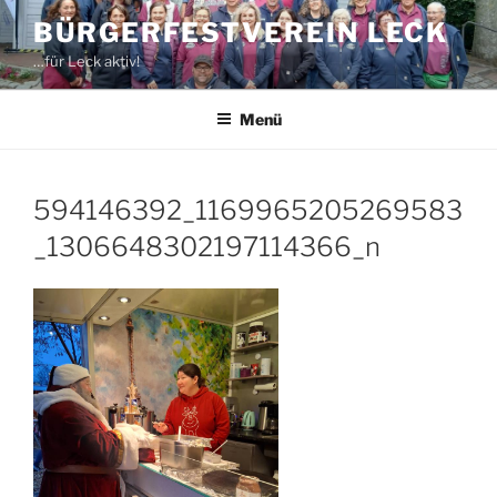
Zum
BÜRGERFESTVEREIN LECK
Inhalt
…für Leck aktiv!
springen
Menü
594146392_1169965205269583
_1306648302197114366_n