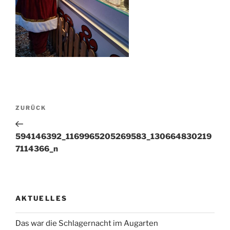
Beitragsnavigation
Vorheriger
ZURÜCK
Beitrag
594146392_1169965205269583_130664830219
7114366_n
AKTUELLES
Das war die Schlagernacht im Augarten