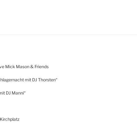
ive Mick Mason & Friends
chlagernacht mit DJ Thorsten“
mit DJ Manni“
Kirchplatz