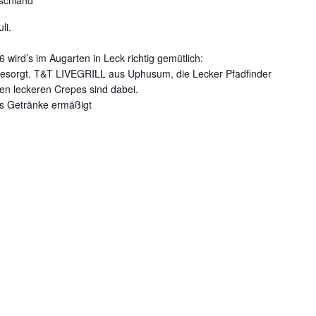
tschland
li.
 wird’s im Augarten in Leck richtig gemütlich:
ch gesorgt. T&T LIVEGRILL aus Uphusum, die Lecker Pfadfinder
ren leckeren Crepes sind dabei.
s Getränke ermäßigt