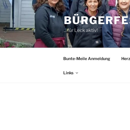
Zum
Inhalt
BÜRGERFE
springen
…für Leck aktiv!
Bunte-Meile Anmeldung
Her
Links