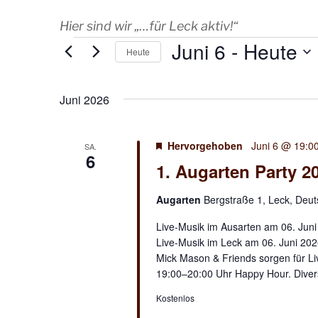
Hier sind wir „…für Leck aktiv!“
Juni 6
 - 
Heute
Veranstaltungen
Heute
D
a
Juni 2026
t
u
m
Hervorgehoben
Juni 6 @ 19:0
SA.
6
w
1. Augarten Party 2
ä
h
Augarten
Bergstraße 1, Leck, Deu
l
Live-Musik im Ausarten am 06. Juni
e
Live-Musik im Leck am 06. Juni 2026
n
Mick Mason & Friends sorgen für Li
.
19:00–20:00 Uhr Happy Hour. Diver
Kostenlos