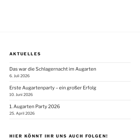
v
i
g
a
t
i
o
AKTUELLES
n
Das war die Schlagernacht im Augarten
6. Juli 2026
Erste Augartenparty – ein großer Erfolg
10. Juni 2026
1. Augarten Party 2026
25. April 2026
HIER KÖNNT IHR UNS AUCH FOLGEN!