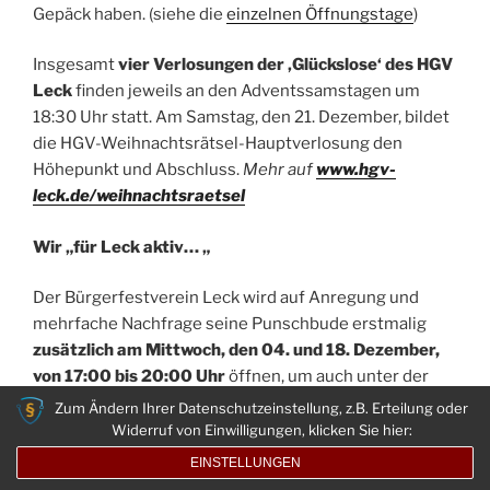
Gepäck haben. (siehe die
einzelnen Öffnungstage
)
Insgesamt
vier Verlosungen der ‚Glückslose‘ des HGV
Leck
finden jeweils an den Adventssamstagen um
18:30 Uhr statt. Am Samstag, den 21. Dezember, bildet
die HGV-Weihnachtsrätsel-Hauptverlosung den
Höhepunkt und Abschluss.
Mehr auf
www.hgv-
leck.de/weihnachtsraetsel
Wir „für Leck aktiv… „
Der Bürgerfestverein Leck wird auf Anregung und
mehrfache Nachfrage seine Punschbude erstmalig
zusätzlich am Mittwoch, den 04. und 18. Dezember,
von 17:00 bis 20:00 Uhr
öffnen, um auch unter der
Woche ein Angebot vor Ort für alle Weihnachtsdorf-
Zum Ändern Ihrer Datenschutzeinstellung, z.B. Erteilung oder
Begeisterten zu schaffen.
Widerruf von Einwilligungen, klicken Sie hier:
EINSTELLUNGEN