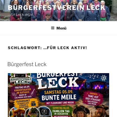
Zum
BÜRGERFESTVEREIN LECK
Inhalt
…für Leck aktiv!
springen
Menü
SCHLAGWORT:
…FÜR LECK AKTIV!
Bürgerfest Leck