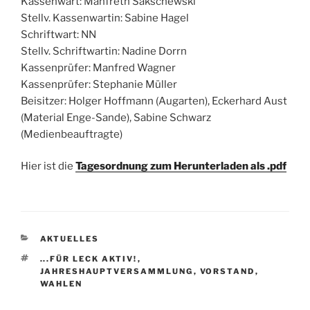
Kassenwart: Manfreth Sakschewski
Stellv. Kassenwartin: Sabine Hagel
Schriftwart: NN
Stellv. Schriftwartin: Nadine Dorrn
Kassenprüfer: Manfred Wagner
Kassenprüfer: Stephanie Müller
Beisitzer: Holger Hoffmann (Augarten), Eckerhard Aust
(Material Enge-Sande), Sabine Schwarz
(Medienbeauftragte)
Hier ist die
Tagesordnung zum Herunterladen als .pdf
KATEGORIEN
AKTUELLES
SCHLAGWÖRTER
...FÜR LECK AKTIV!
,
JAHRESHAUPTVERSAMMLUNG
,
VORSTAND
,
WAHLEN