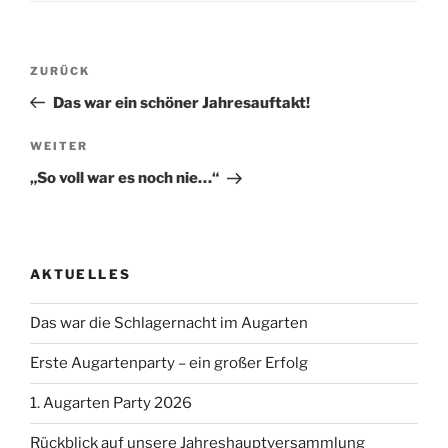
Beitragsnavigation
Vorheriger
ZURÜCK
Beitrag
Das war ein schöner Jahresauftakt!
Nächster
WEITER
Beitrag
„So voll war es noch nie…“
AKTUELLES
Das war die Schlagernacht im Augarten
Erste Augartenparty – ein großer Erfolg
1. Augarten Party 2026
Rückblick auf unsere Jahreshauptversammlung