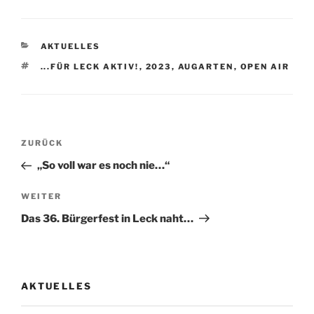
KATEGORIEN
AKTUELLES
SCHLAGWÖRTER
...FÜR LECK AKTIV!
,
2023
,
AUGARTEN
,
OPEN AIR
Beitragsnavigation
Vorheriger
ZURÜCK
Beitrag
„So voll war es noch nie…“
Nächster
WEITER
Beitrag
Das 36. Bürgerfest in Leck naht…
AKTUELLES